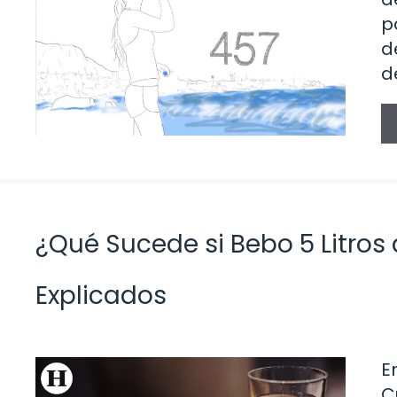
p
d
d
¿Qué Sucede si Bebo 5 Litros 
Explicados
E
C