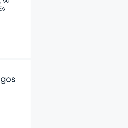
, su
Es
sgos