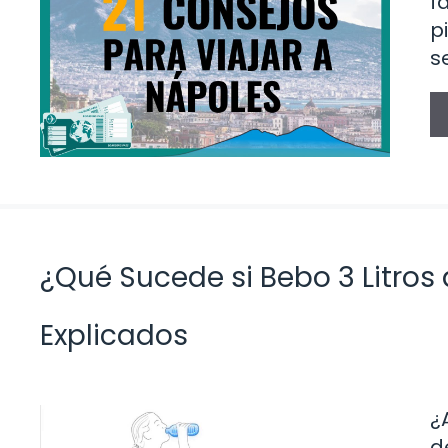
f
p
s
¿Qué Sucede si Bebo 3 Litros 
Explicados
¿
d