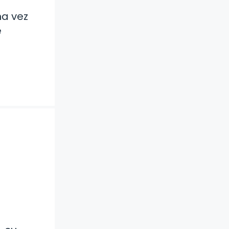
na vez
e