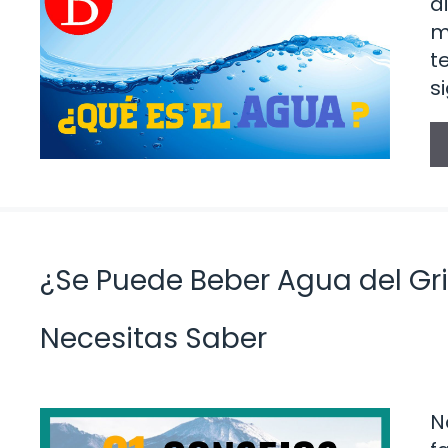
d
m
t
s
¿Se Puede Beber Agua del Gri
Necesitas Saber
N