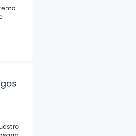
 tema
e
sgos
uestro
asaría