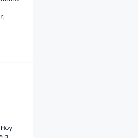
r,
 Hoy
e a