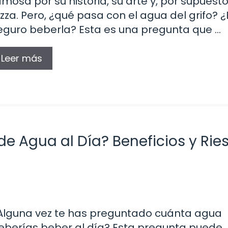
amosa por su historia, su arte y, por supuesto
izza. Pero, ¿qué pasa con el agua del grifo? ¿
eguro beberla? Esta es una pregunta que …
Leer más
de Agua al Día? Beneficios y Rie
Alguna vez te has preguntado cuánta agua
eberías beber al día? Esta pregunta puede