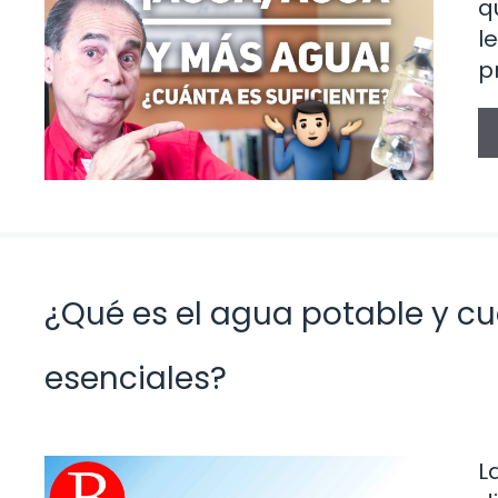
q
l
p
¿Qué es el agua potable y c
esenciales?
L