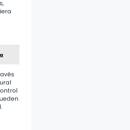
s,
iera
ia
ravés
ural
control
pueden
.