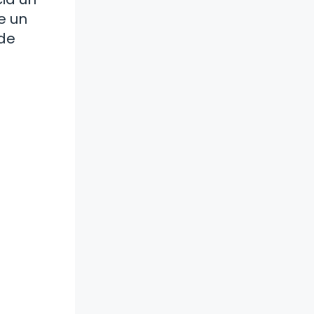
e un
 de