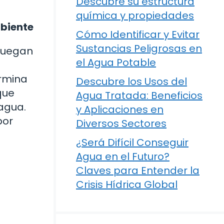
Descubre su estructura
química y propiedades
mbiente
Cómo Identificar y Evitar
Sustancias Peligrosas en
 juegan
el Agua Potable
ermina
Descubre los Usos del
que
Agua Tratada: Beneficios
agua.
y Aplicaciones en
por
Diversos Sectores
¿Será Difícil Conseguir
Agua en el Futuro?
Claves para Entender la
Crisis Hídrica Global