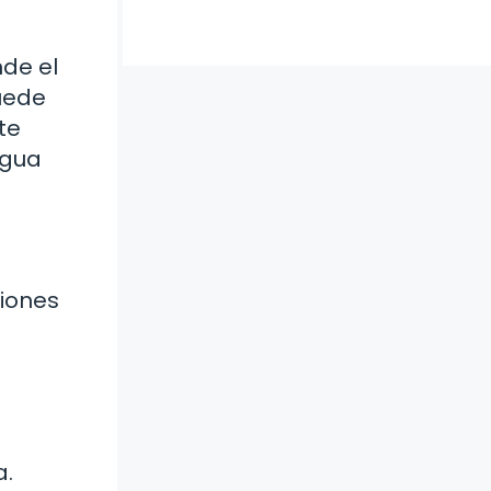
nde el
puede
te
agua
ciones
a.