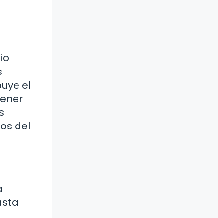
io
s
buye el
tener
s
os del
a
asta