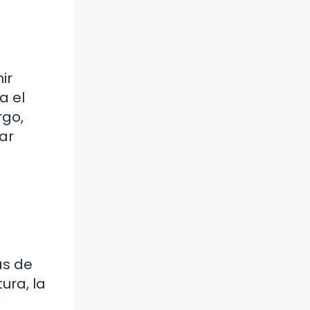
ir
a el
rgo,
ar
as de
ura, la