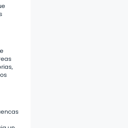
ue
s
de
reas
rias,
tos
cuencas
cia un