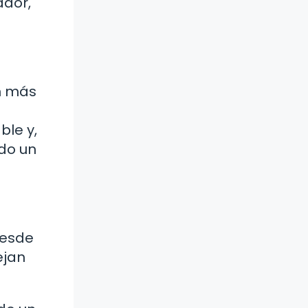
ador,
en más
ble y,
ndo un
Desde
ejan