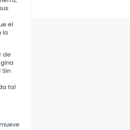
sus
n
ue el
 la
r de
agina
 Sin
da tal
e mueve