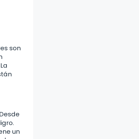
res son
n
 La
stán
 Desde
igro.
iene un