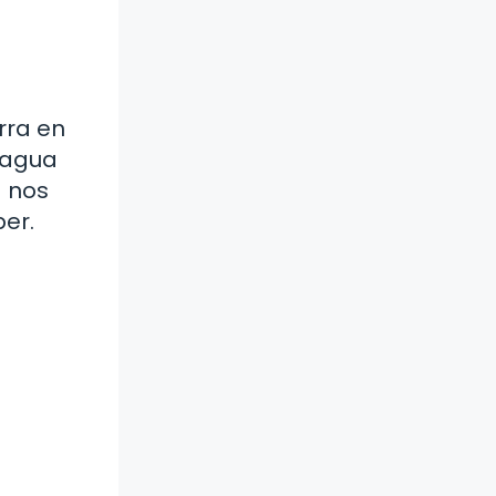
rra en
l agua
a nos
er.