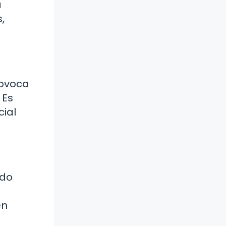
a
,
rovoca
 Es
cial
ndo
en