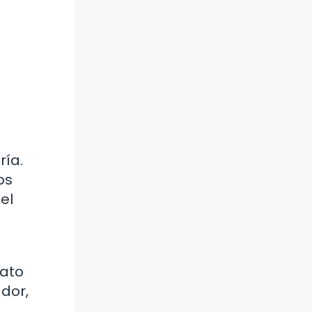
ría.
os
el
tato
ador,