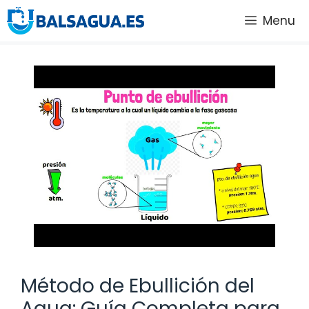
Saltar
Menu
al
contenido
Método de Ebullición del
Agua: Guía Completa para