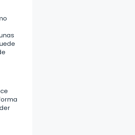
omo
gunas
puede
de
ece
 forma
nder