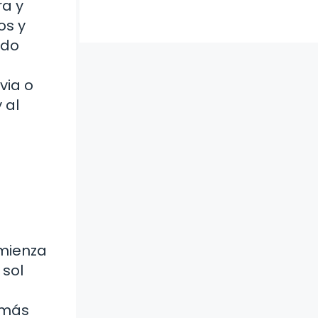
ra y
os y
ndo
via o
 al
omienza
 sol
 más