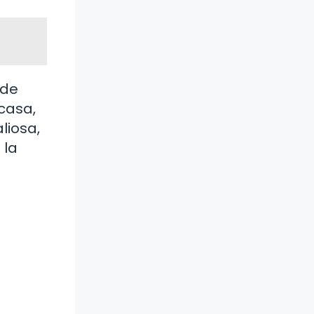
 de
 casa,
liosa,
 la