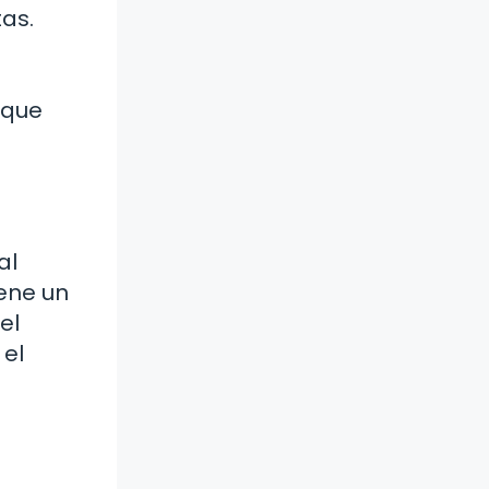
as.
 que
al
iene un
el
 el