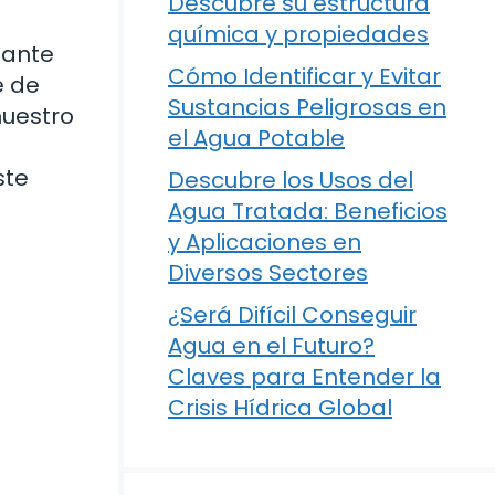
Descubre su estructura
química y propiedades
nante
Cómo Identificar y Evitar
e de
Sustancias Peligrosas en
nuestro
el Agua Potable
ste
Descubre los Usos del
Agua Tratada: Beneficios
y Aplicaciones en
Diversos Sectores
¿Será Difícil Conseguir
Agua en el Futuro?
Claves para Entender la
Crisis Hídrica Global