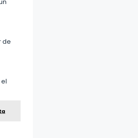
 un
r de
 el
ta