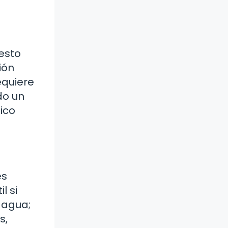
esto
ión
equiere
do un
ico
es
l si
l agua;
s,