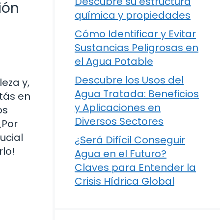
Descubre su estructura
ión
química y propiedades
Cómo Identificar y Evitar
Sustancias Peligrosas en
el Agua Potable
Descubre los Usos del
eza y,
Agua Tratada: Beneficios
stás en
y Aplicaciones en
os
Diversos Sectores
¿Por
ucial
¿Será Difícil Conseguir
lo!
Agua en el Futuro?
Claves para Entender la
Crisis Hídrica Global