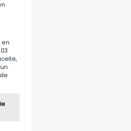
én
s en
.03
ceite,
 un
ede
ia