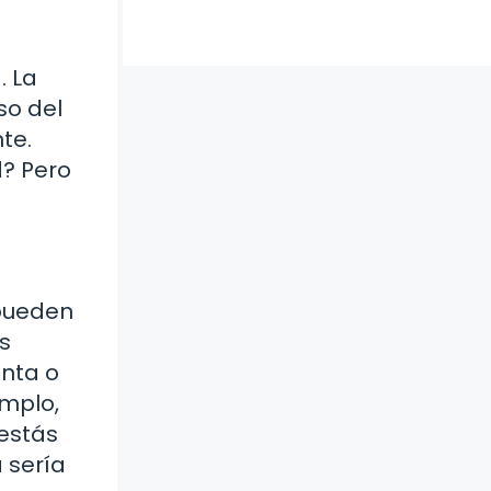
. La
so del
te.
d? Pero
 pueden
s
enta o
emplo,
 estás
 sería