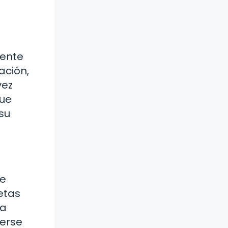
nente
ación,
vez
que
su
de
etas
ta
nerse