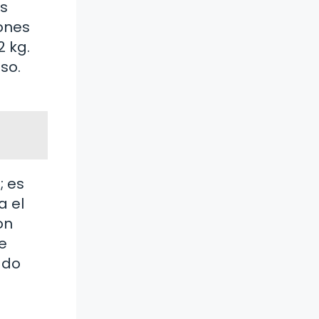
es
iones
2 kg.
so.
; es
a el
on
e
ado