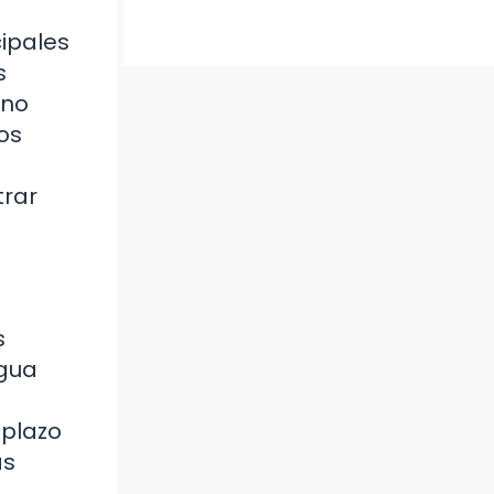
cipales
s
 no
Los
trar
s
agua
 plazo
ás