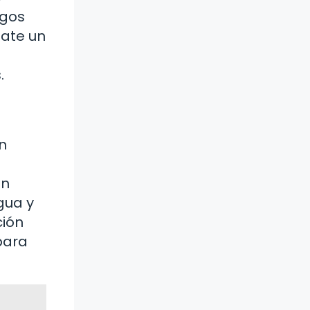
agos
nate un
.
n
on
gua y
ción
para