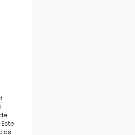
d
d
 de
 Este
cias