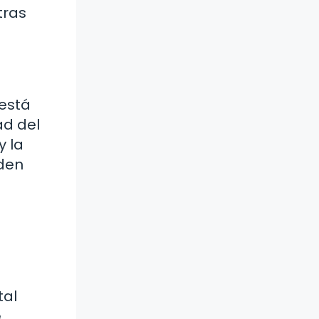
tras
 está
ad del
y la
eden
tal
e