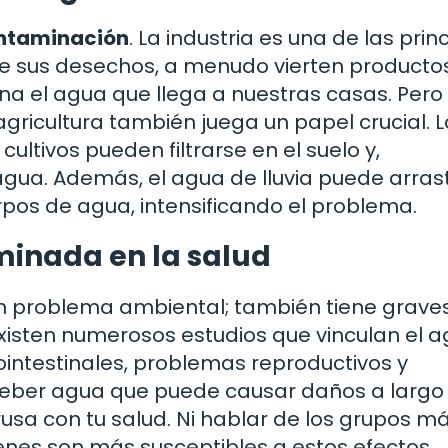
ontaminación
. La industria es una de las prin
 de sus desechos, a menudo vierten producto
ina el agua que llega a nuestras casas. Pero
 agricultura también juega un papel crucial. 
 cultivos pueden filtrarse en el suelo y,
agua. Además, el agua de lluvia puede arras
pos de agua, intensificando el problema.
minada en la salud
un problema ambiental; también tiene grave
isten numerosos estudios que vinculan el 
testinales, problemas reproductivos y
beber agua que puede causar daños a largo
rusa con tu salud. Ni hablar de los grupos m
ienes son más susceptibles a estos efectos