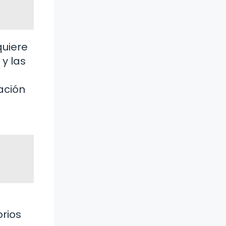
quiere
 y las
ación
orios