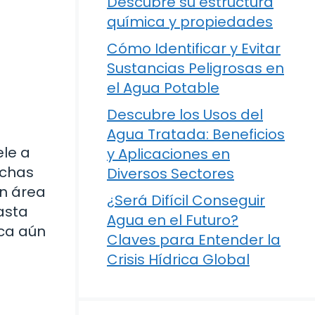
Descubre su estructura
química y propiedades
Cómo Identificar y Evitar
Sustancias Peligrosas en
el Agua Potable
Descubre los Usos del
Agua Tratada: Beneficios
ele a
y Aplicaciones en
uchas
Diversos Sectores
n área
¿Será Difícil Conseguir
asta
Agua en el Futuro?
ica aún
Claves para Entender la
Crisis Hídrica Global