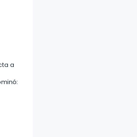
cta a
ominó: