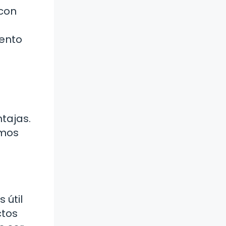
 con
iento
ntajas.
smos
 útil
ctos