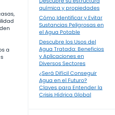
Descubre su estructura
química y propiedades
casas,
Cómo Identificar y Evitar
ilidad
Sustancias Peligrosas en
eden
el Agua Potable
Descubre los Usos del
Agua Tratada: Beneficios
os a
y Aplicaciones en
as
Diversos Sectores
¿Será Difícil Conseguir
Agua en el Futuro?
Claves para Entender la
Crisis Hídrica Global