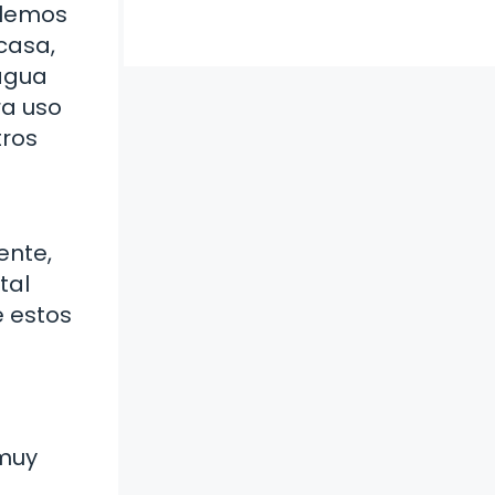
blemos
casa,
 agua
ra uso
tros
ente,
tal
e estos
 muy