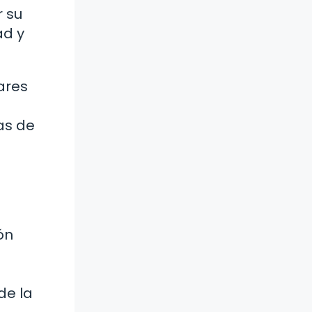
r su
ad y
ares
as de
ón
de la