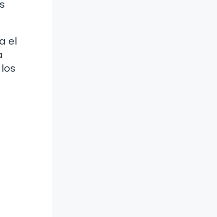
s
a el
a
los