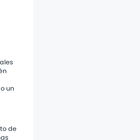
ales
ién
do un
nto de
nas