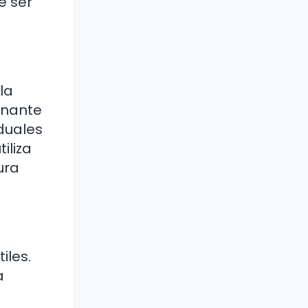
e ser
la
onante
duales
iliza
ura
iles.
a