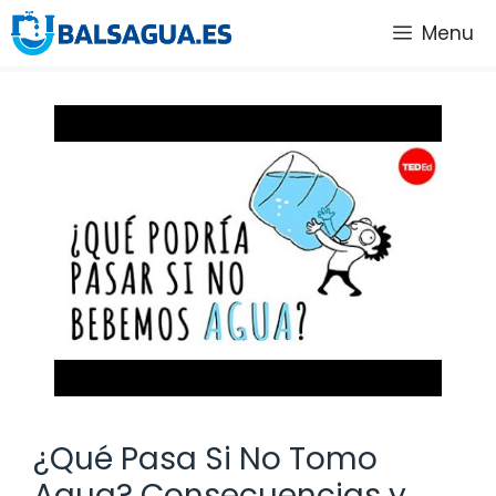
Saltar
Menu
al
contenido
¿Qué Pasa Si No Tomo
Agua? Consecuencias y