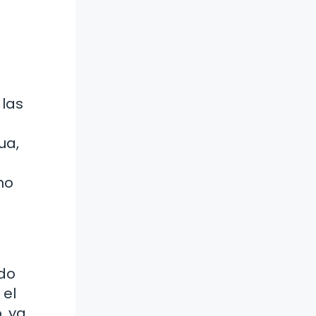
 las
ua,
mo
ido
 el
, ya