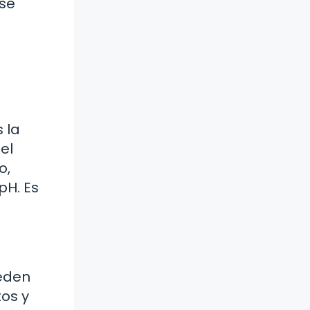
rse
 la
el
o,
pH. Es
ueden
tos y