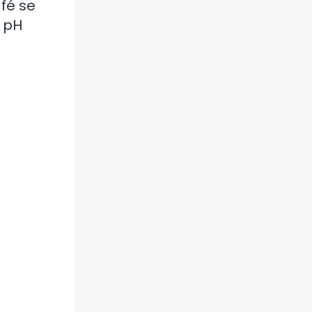
fé se
l pH