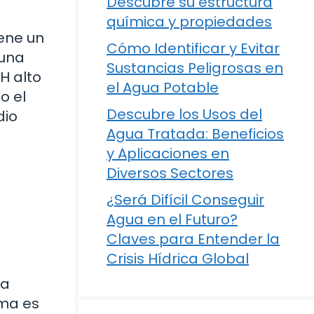
Descubre su estructura
química y propiedades
ene un
Cómo Identificar y Evitar
 una
Sustancias Peligrosas en
H alto
el Agua Potable
o el
Descubre los Usos del
dio
Agua Tratada: Beneficios
y Aplicaciones en
Diversos Sectores
¿Será Difícil Conseguir
Agua en el Futuro?
Claves para Entender la
Crisis Hídrica Global
ra
ima es