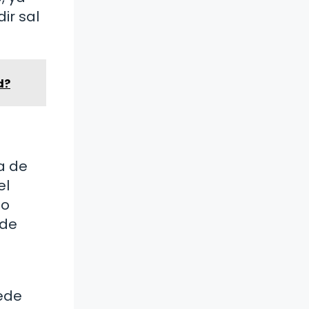
ir sal
d?
a de
el
no
 de
ede