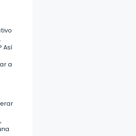
tivo
.
? Así
ar a
erar
,
una