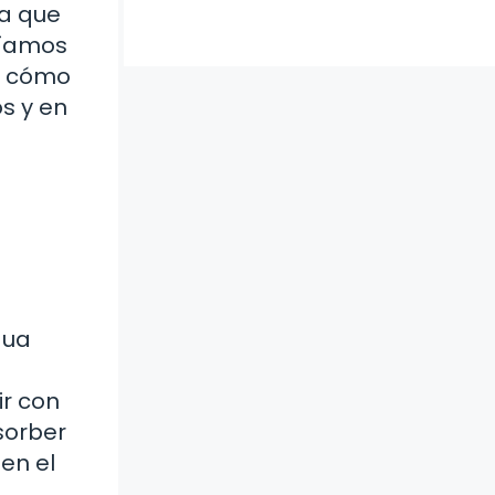
ua que
ríamos
én cómo
s y en
gua
ir con
sorber
en el