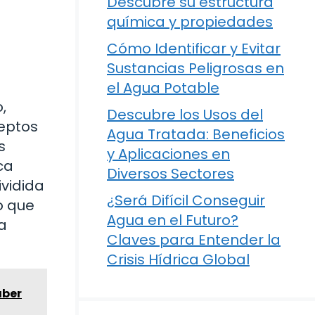
Descubre su estructura
química y propiedades
Cómo Identificar y Evitar
Sustancias Peligrosas en
el Agua Potable
,
Descubre los Usos del
ceptos
Agua Tratada: Beneficios
s
y Aplicaciones en
ca
Diversos Sectores
ividida
¿Será Difícil Conseguir
o que
Agua en el Futuro?
a
Claves para Entender la
Crisis Hídrica Global
aber