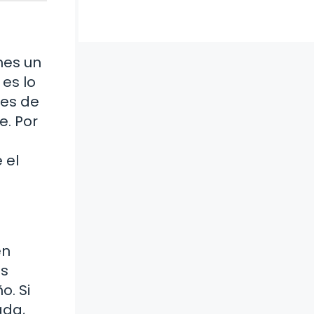
enes un
 es lo
 es de
. Por
 el
en
ás
. Si
ada,