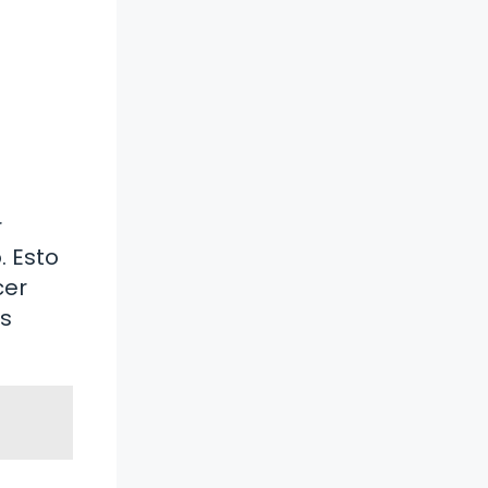
r
. Esto
cer
Es