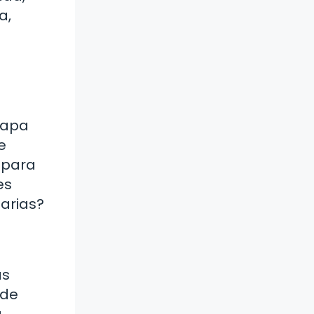
a,
capa
e
a para
es
iarias?
as
 de
a