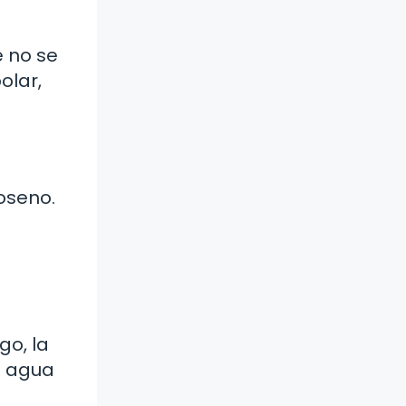
e no se
olar,
oseno.
go, la
l agua