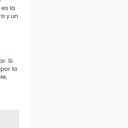
 es la
ra y un
r. Si
por la
le,