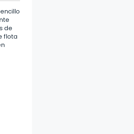
encillo
nte
s de
 flota
en