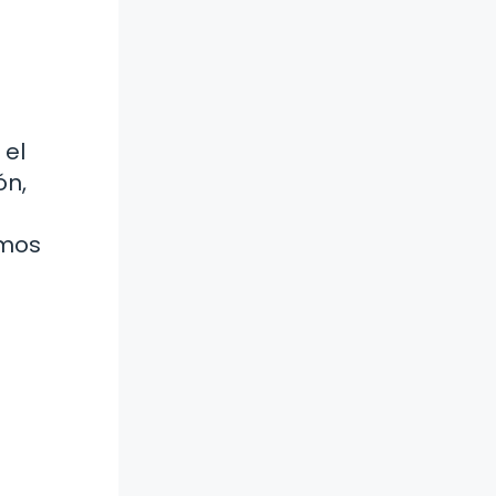
a
 el
ón,
amos