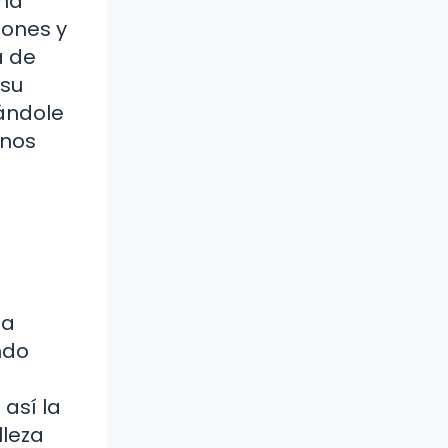
ema
iones y
a de
 su
ándole
 nos
na
ndo
 así la
lleza