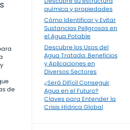
Descubre su estructura
s
química y propiedades
Cómo Identificar y Evitar
Sustancias Peligrosas en
el Agua Potable
Descubre los Usos del
para
Agua Tratada: Beneficios
a
y Aplicaciones en
 y
Diversos Sectores
que
¿Será Difícil Conseguir
as de
Agua en el Futuro?
Claves para Entender la
Crisis Hídrica Global