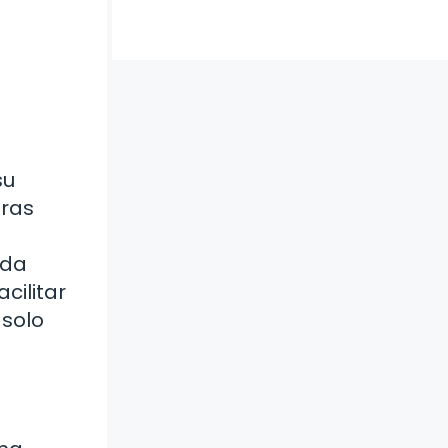
su
tras
ada
cilitar
 solo