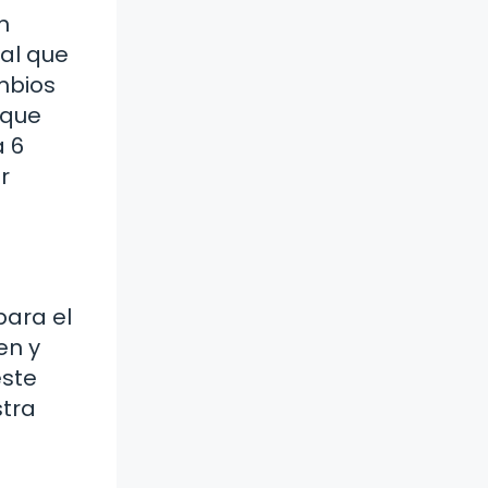
n
tal que
mbios
 que
a 6
r
para el
en y
este
stra