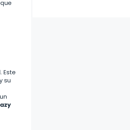
 que
. Este
y su
 un
Lazy