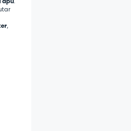
Tapu
.
utar
ter
,