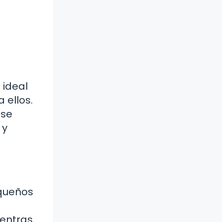
 ideal
 ellos.
 se
 y
queños
ientras