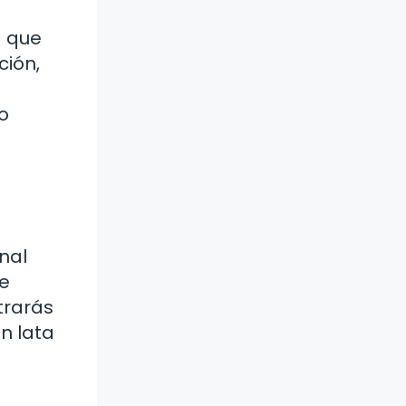
a que
ción,
o
nal
ve
ntrarás
n lata