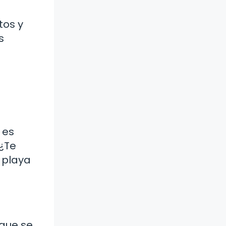
tos y
s
 es
 ¿Te
 playa
 que se