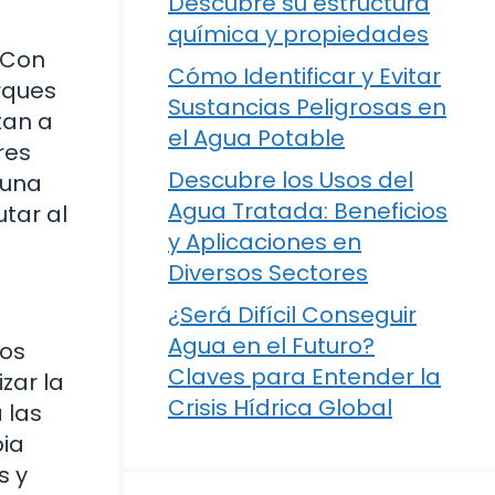
Descubre su estructura
química y propiedades
. Con
Cómo Identificar y Evitar
rques
Sustancias Peligrosas en
tan a
el Agua Potable
res
Descubre los Usos del
 una
Agua Tratada: Beneficios
utar al
y Aplicaciones en
Diversos Sectores
¿Será Difícil Conseguir
Agua en el Futuro?
cos
Claves para Entender la
zar la
Crisis Hídrica Global
 las
pia
s y