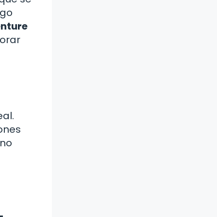
ego
nture
orar
al.
iones
 no