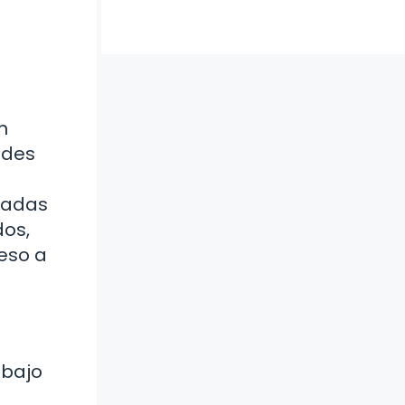
n
edes
nadas
dos,
eso a
 bajo