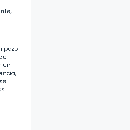
nte,
n pozo
 de
n un
encia,
rse
os