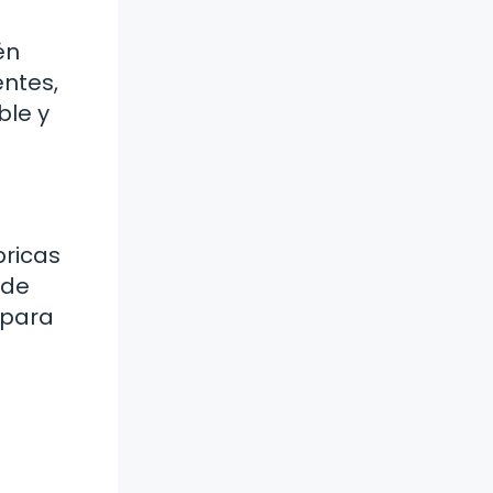
én
entes,
ble y
bricas
 de
 para