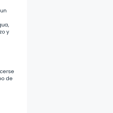
 un
gua,
zo y
acerse
po de