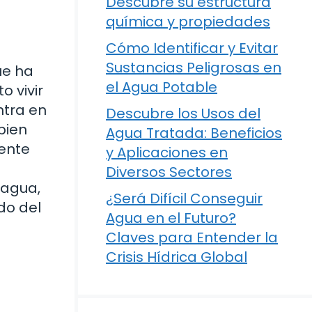
Descubre su estructura
química y propiedades
Cómo Identificar y Evitar
Sustancias Peligrosas en
ue ha
el Agua Potable
 vivir
ntra en
Descubre los Usos del
bien
Agua Tratada: Beneficios
mente
y Aplicaciones en
Diversos Sectores
 agua,
¿Será Difícil Conseguir
do del
Agua en el Futuro?
Claves para Entender la
Crisis Hídrica Global