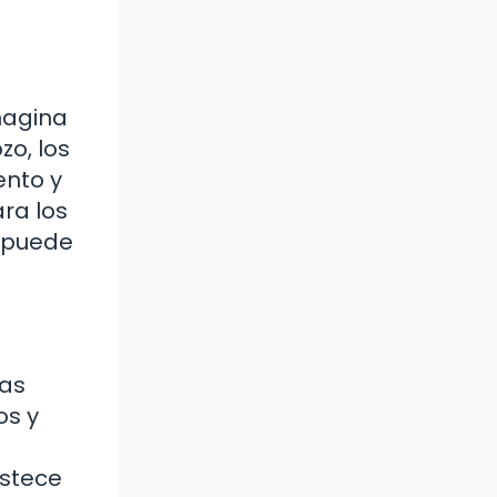
magina
zo, los
ento y
ra los
o puede
ras
os y
astece