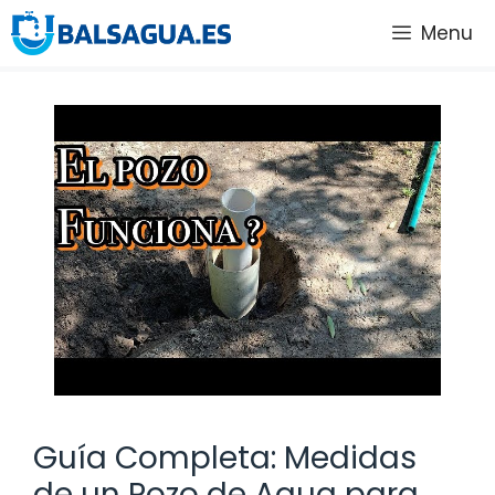
Saltar
Menu
al
contenido
Guía Completa: Medidas
de un Pozo de Agua para