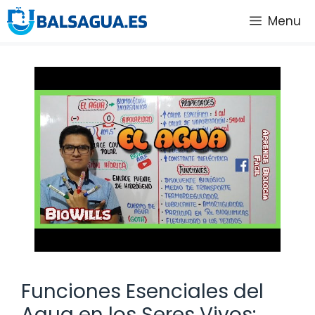
Saltar
Menu
al
contenido
Funciones Esenciales del
Agua en los Seres Vivos: