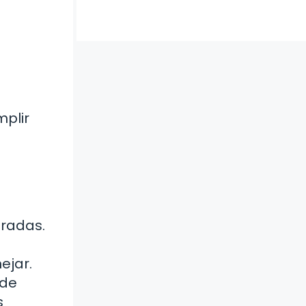
mplir
eradas.
ejar.
 de
s