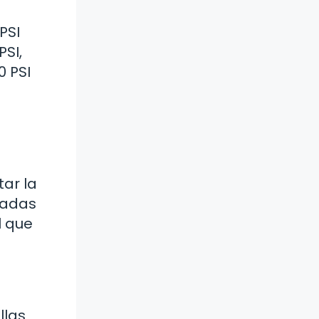
PSI
SI,
0 PSI
tar la
cadas
l que
llas