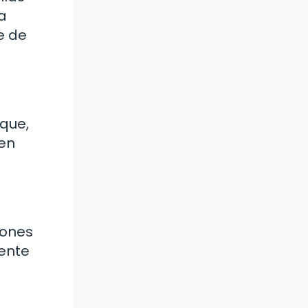
a
e de
 que,
 en
iones
ente