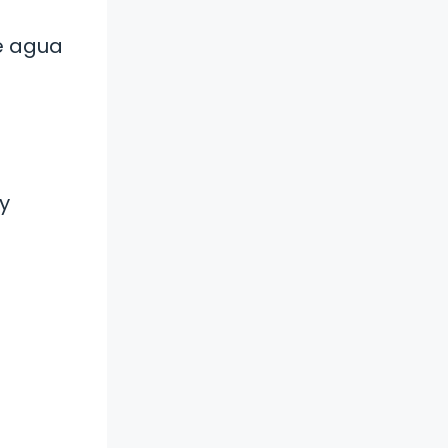
de agua
y