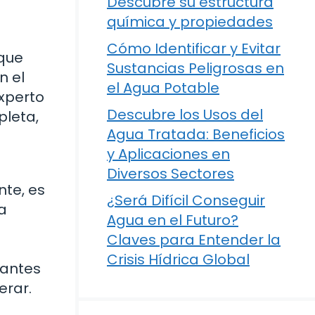
Descubre su estructura
química y propiedades
Cómo Identificar y Evitar
 que
Sustancias Peligrosas en
n el
el Agua Potable
experto
Descubre los Usos del
pleta,
Agua Tratada: Beneficios
y Aplicaciones en
Diversos Sectores
te, es
¿Será Difícil Conseguir
a
Agua en el Futuro?
Claves para Entender la
Crisis Hídrica Global
 antes
erar.