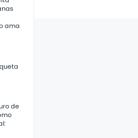
anas
 no ama
aqueta
Muro de
como
l: