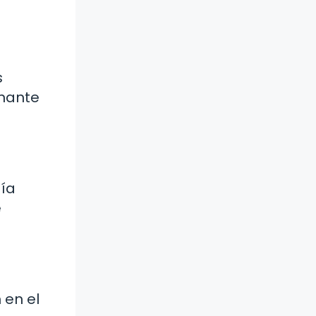
s
inante
día
e
 en el