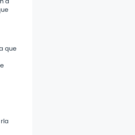
en a
que
ra que
de
rla