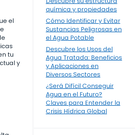
Descubre su estructura
química y propiedades
ue el
Cómo Identificar y Evitar
re
Sustancias Peligrosas en
de
el Agua Potable
ticas
Descubre los Usos del
en tu
Agua Tratada: Beneficios
ctual y
y Aplicaciones en
Diversos Sectores
¿Será Difícil Conseguir
Agua en el Futuro?
Claves para Entender la
Crisis Hídrica Global
lta