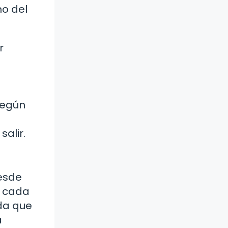
mo del
r
según
salir.
Desde
, cada
rda que
a