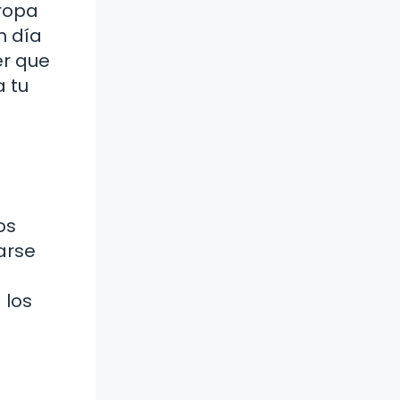
 ropa
n día
er que
 tu
os
arse
 los