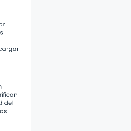
ar
as
ecargar
n
rifican
d del
las