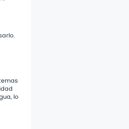
arlo.
stemas
lidad
gua, lo