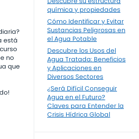
Descubre su estructura
química y propiedades
Cómo Identificar y Evitar
Sustancias Peligrosas en
diaria?
el Agua Potable
a está
ecurso
Descubre los Usos del
ue no
Agua Tratada: Beneficios
gua que
y Aplicaciones en
Diversos Sectores
¿Será Difícil Conseguir
do!
Agua en el Futuro?
Claves para Entender la
Crisis Hídrica Global