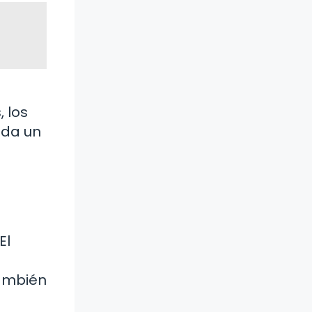
 los
 da un
El
también