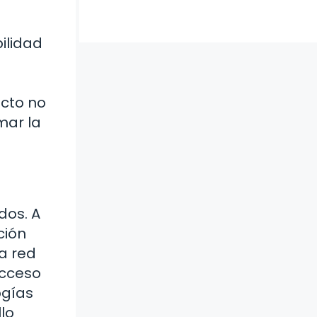
ilidad
n
cto no
mar la
dos. A
ción
na red
acceso
ogías
lo