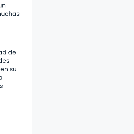
un
 muchas
ad del
des
 en su
a
s