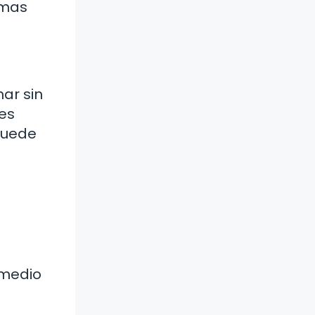
emas
nar sin
es
puede
 medio