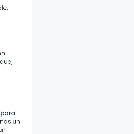
le.
on
 que,
 para
inas un
un