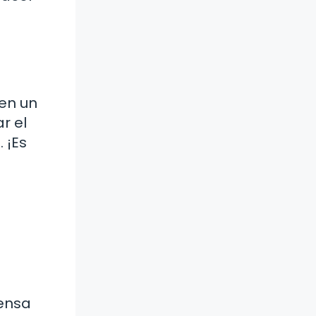
ren un
r el
 ¡Es
iensa