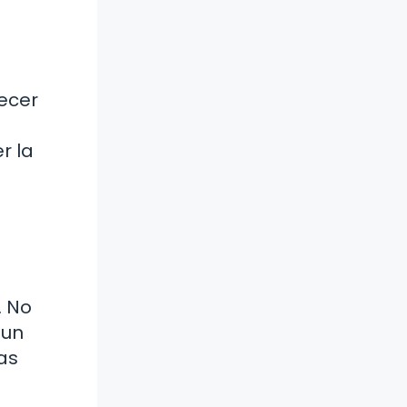
tecer
r la
. No
 un
as