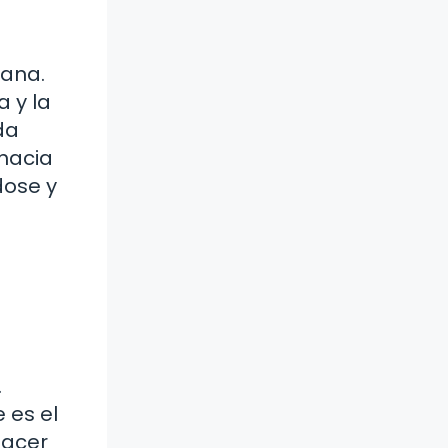
ana.
 y la
da
hacia
ose y
.
 es el
hacer