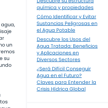
Descubre su estructura
química y propiedades
Cómo Identificar y Evitar
Sustancias Peligrosas en
 agua,
el Agua Potable
isaje
ar
Descubre los Usos del
mo un
Agua Tratada: Beneficios
aremos
y Aplicaciones en
e su
Diversos Sectores
mundo
¿Será Difícil Conseguir
Agua en el Futuro?
Claves para Entender la
Crisis Hídrica Global
a
stos