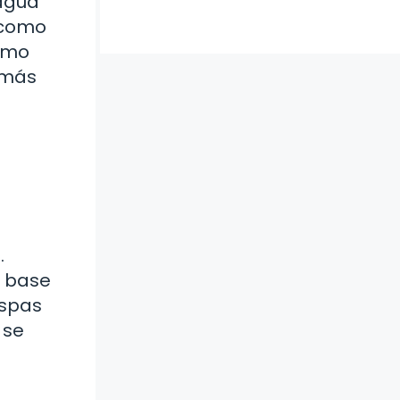
 agua
, como
cómo
 más
.
a base
aspas
 se