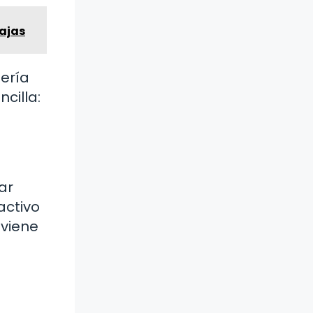
tajas
ería
cilla:
ar
activo
 viene