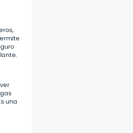
eros,
permite
eguro
lante.
 ver
ugas
Es una