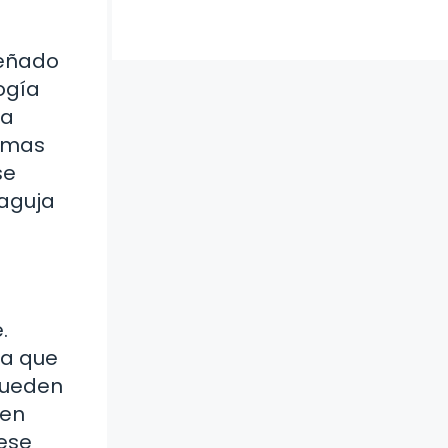
señado
logía
na
timas
se
 aguja
.
ua que
pueden
 en
ese