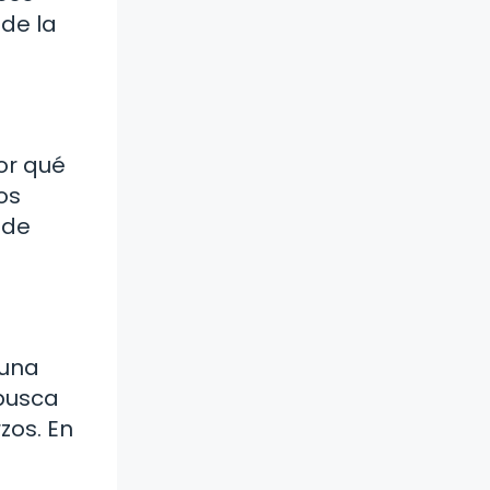
 de la
or qué
os
 de
 una
 busca
zos. En