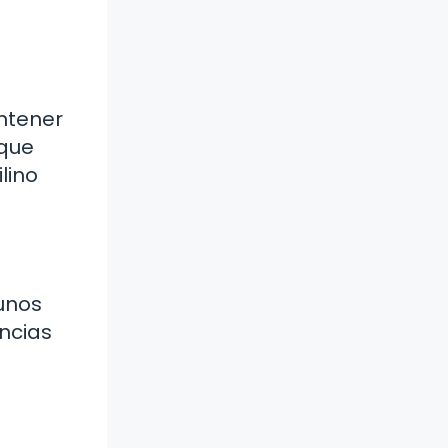
antener
 que
ilino
unos
ncias