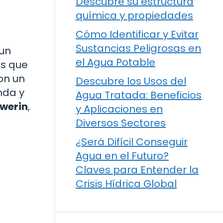
Descubre su estructura
química y propiedades
Cómo Identificar y Evitar
Sustancias Peligrosas en
 un
el Agua Potable
as que
on un
Descubre los Usos del
nda y
Agua Tratada: Beneficios
ewerin
,
y Aplicaciones en
Diversos Sectores
¿Será Difícil Conseguir
Agua en el Futuro?
Claves para Entender la
Crisis Hídrica Global