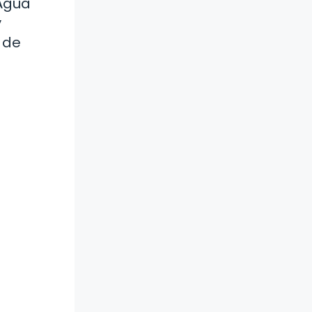
 Agua
y
 de