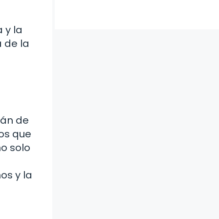
 y la
 de la
ián de
tos que
o solo
os y la