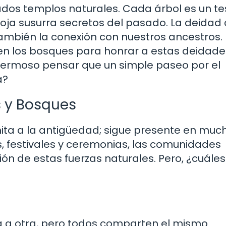
ados templos naturales. Cada árbol es un te
hoja susurra secretos del pasado. La deidad 
 también la conexión con nuestros ancestros.
 en los bosques para honrar a estas deidade
hermoso pensar que un simple paseo por el
a?
s y Bosques
mita a la antigüedad; sigue presente en muc
es, festivales y ceremonias, las comunidades
ón de estas fuerzas naturales. Pero, ¿cuále
ra a otra, pero todos comparten el mismo