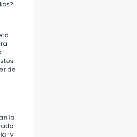
ios?
eto
tra
o
estos
er de
an la
trado
iar y