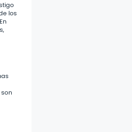
stigo
de los
 En
s,
has
s son