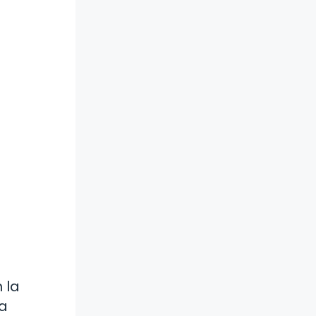
 la
la