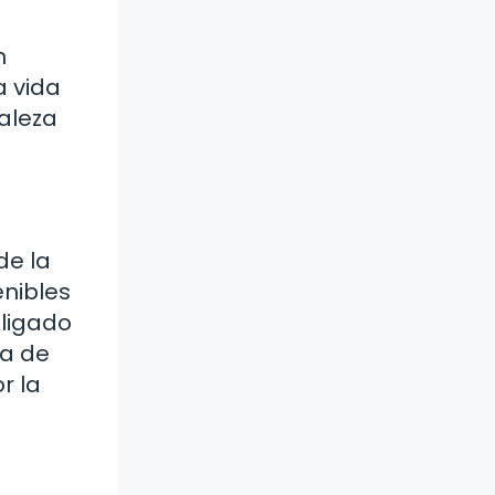
n
a vida
raleza
de la
nibles
 ligado
na de
r la