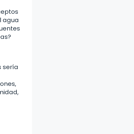
ceptos
l agua
fuentes
das?
s sería
iones,
midad,