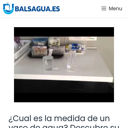
Saltar
Menu
al
contenido
¿Cual es la medida de un
vaso de agua? Descubre su