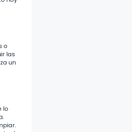
s o
r las
iza un
 lo
a.
mpiar.