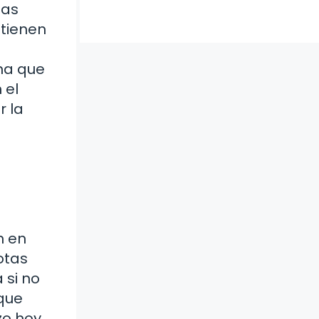
tas
ntienen
na que
 el
r la
n en
otas
 si no
 que
zo hoy