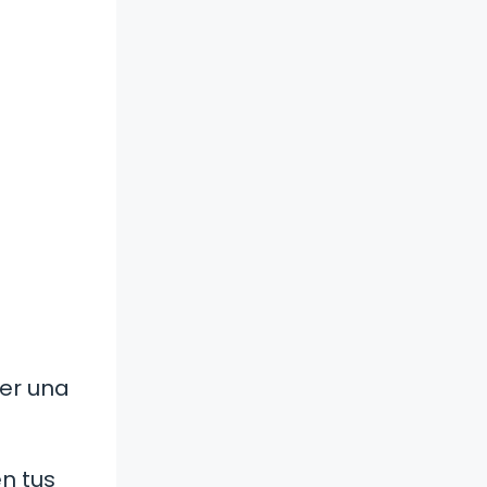
er una
n tus