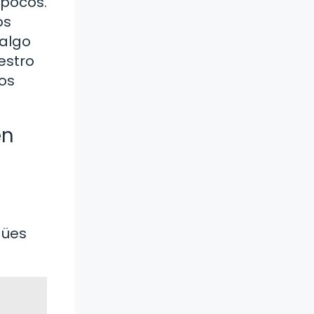
 pocos.
os
 algo
estro
os
en
gües