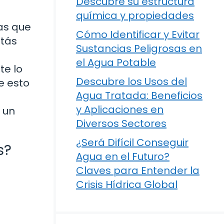
Descubre su estructura
química y propiedades
as que
Cómo Identificar y Evitar
stás
Sustancias Peligrosas en
el Agua Potable
te lo
Descubre los Usos del
e esto
Agua Tratada: Beneficios
y Aplicaciones en
 un
Diversos Sectores
¿Será Difícil Conseguir
s?
Agua en el Futuro?
Claves para Entender la
Crisis Hídrica Global