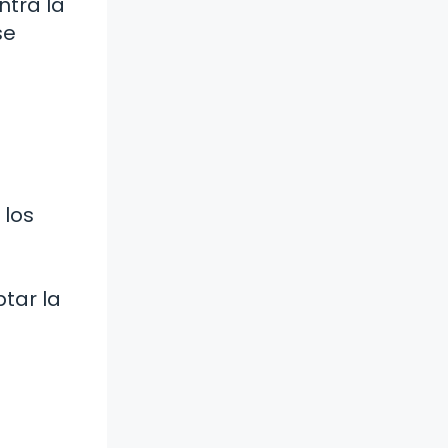
ntra la
se
 los
ptar la