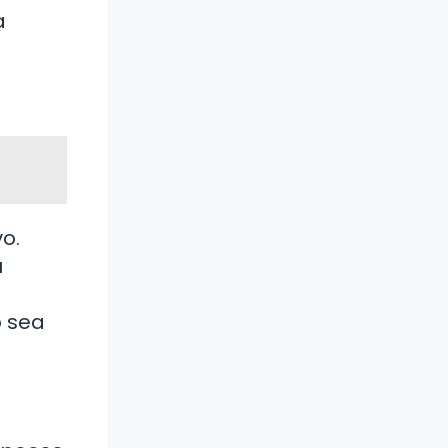
a
o.
u
o sea