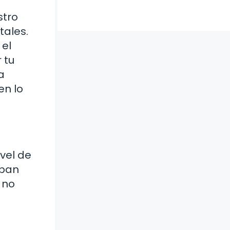
stro
tales.
 el
 tu
a
en lo
vel de
eban
 no