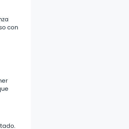
nza
aso con
ner
que
atado.