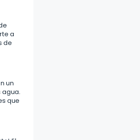
 de
rte a
s de
en un
s agua.
jes que