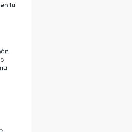
en tu
món,
ás
ina
e