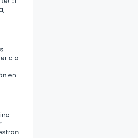
te! El
a,
es
nerla a
ón en
sino
r
estran