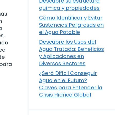
Descubre su estructura
química y propiedades
más
Cómo Identificar y Evitar
n
Sustancias Peligrosas en
a
el Agua Potable
s,
Descubre los Usos del
tado
Agua Tratada: Beneficios
ce
y Aplicaciones en
te
Diversos Sectores
 para
¿Será Difícil Conseguir
Agua en el Futuro?
Claves para Entender la
Crisis Hídrica Global