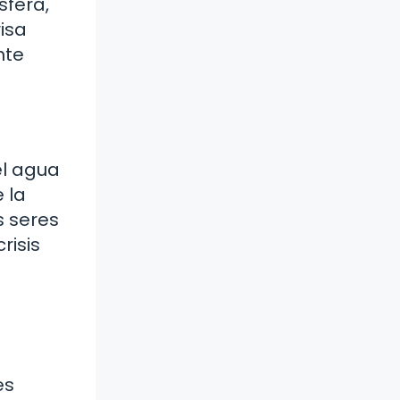
sfera,
risa
nte
el agua
 la
s seres
risis
es