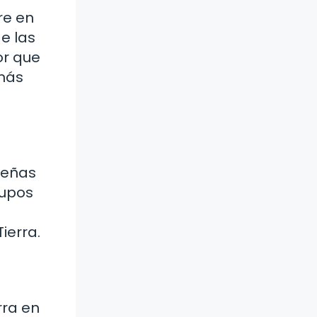
re en
e las
or que
 más
ueñas
rupos
ierra.
rra en