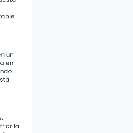
table
en un
ua en
ando
sta
s,
riar la