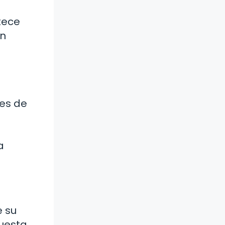
tece
un
ces de
a
e su
uesta