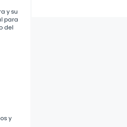
ra y su
al para
o del
os y