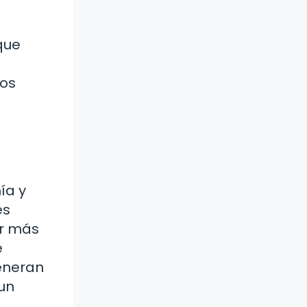
que
nos
ía y
es
er más
e
eneran
 un