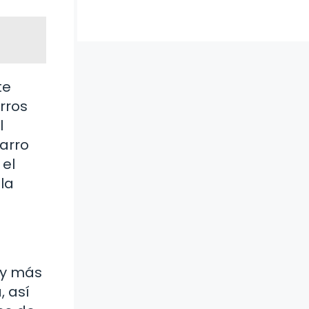
te
rros
l
carro
 el
la
 y más
, así