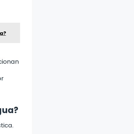
ia?
ncionan
or
agua?
tica.