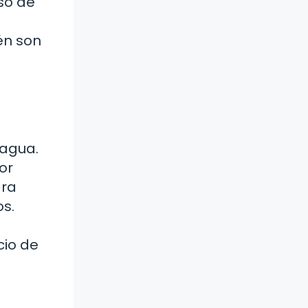
so de
én son
 agua.
or
ara
os.
cio de