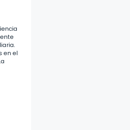
iencia
uente
aria.
 en el
La