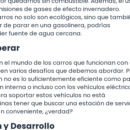
r quedarnos sin combustible. Además, el u
misiones de gases de efecto invernadero.
ros no solo son ecológicos, sino que tambi
ar de parar en una gasolinera, podrías
ier fuente de agua cercana.
perar
en el mundo de los carros que funcionan con
isten varios desafíos que debemos abordar. P
ún no es lo suficientemente eficiente como p
nterna o incluso con los vehículos eléctric
ra soportar estos vehículos no está
as tener que buscar una estación de servi
n conveniente, ¿verdad?
n y Desarrollo