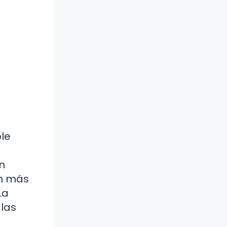
ble
en
ún más
La
las