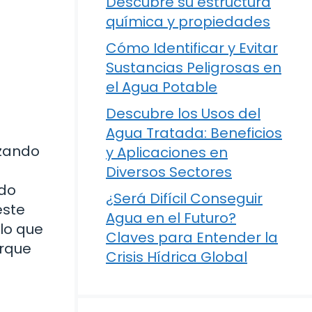
Descubre su estructura
química y propiedades
Cómo Identificar y Evitar
Sustancias Peligrosas en
el Agua Potable
Descubre los Usos del
Agua Tratada: Beneficios
izando
y Aplicaciones en
Diversos Sectores
ado
¿Será Difícil Conseguir
este
Agua en el Futuro?
 lo que
Claves para Entender la
orque
Crisis Hídrica Global