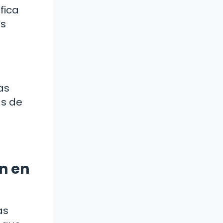
fica
as
as
as de
n en
as