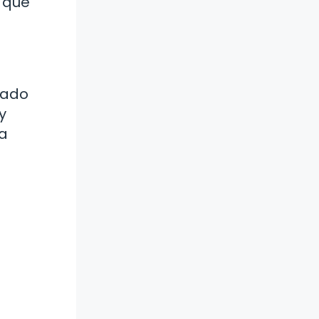
a que
rado
y
na