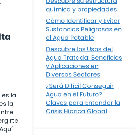
Descubre su estructura
y
química y propiedades
Cómo Identificar y Evitar
Sustancias Peligrosas en
lta
el Agua Potable
Descubre los Usos del
Agua Tratada: Beneficios
y Aplicaciones en
Diversos Sectores
¿Será Difícil Conseguir
Agua en el Futuro?
 es la
Claves para Entender la
es la
Crisis Hídrica Global
entre
ergirte
 Aquí