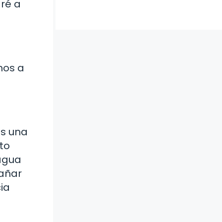
aré a
mos a
es una
to
 agua
dañar
ia