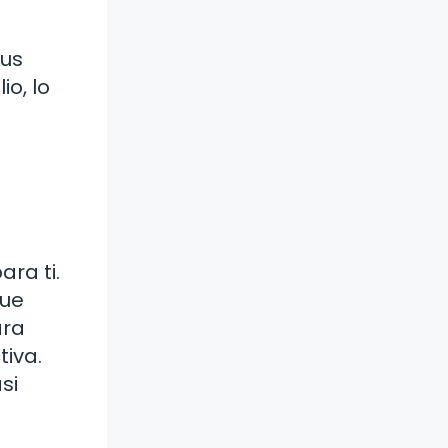
tus
o, lo
ara ti.
que
ara
tiva.
si