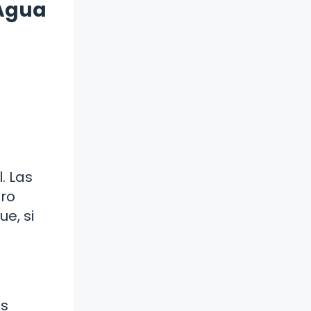
 Agua
. Las
tro
e, si
as