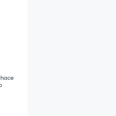
a hace
o