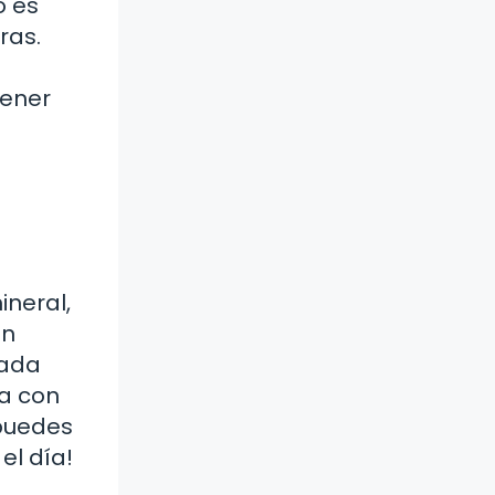
o es
ras.
tener
ineral,
un
gada
ía con
 puedes
el día!