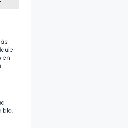
más
lquier
s en
a
ue
ible,