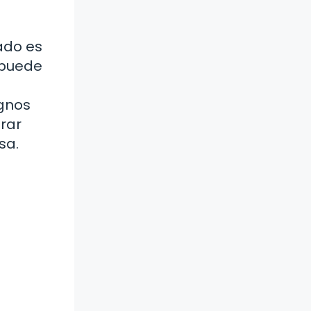
ado es
 puede
ignos
orar
sa.