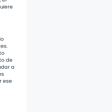
uiere
lo
es.
to
to de
udar a
es
r ese