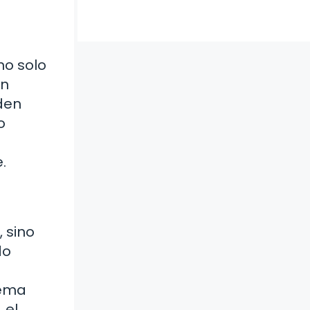
no solo
un
den
o
.
 sino
do
tema
 el