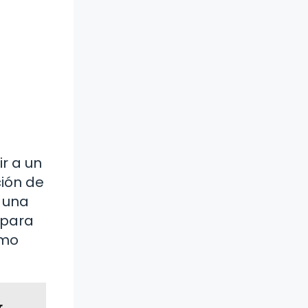
r a un
ión de
 una
 para
omo
r