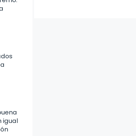
la
ados
la
 buena
 igual
ión