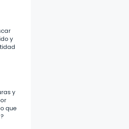
scar
ido y
ntidad
uras y
dor
lo que
a?