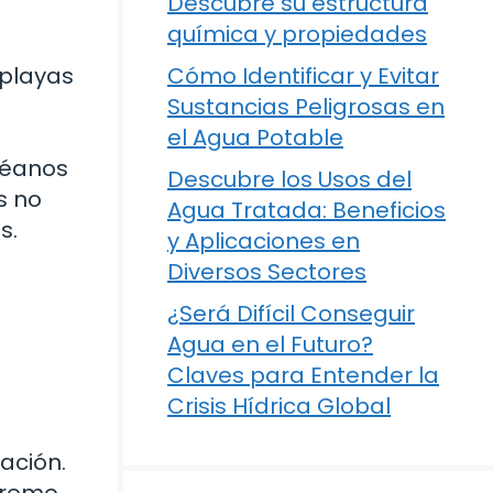
Descubre su estructura
química y propiedades
 playas
Cómo Identificar y Evitar
Sustancias Peligrosas en
el Agua Potable
céanos
Descubre los Usos del
s no
Agua Tratada: Beneficios
s.
y Aplicaciones en
Diversos Sectores
¿Será Difícil Conseguir
Agua en el Futuro?
Claves para Entender la
Crisis Hídrica Global
ación.
tremo.