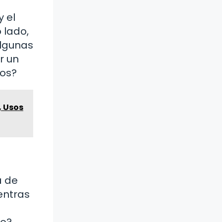
y el
 lado,
algunas
r un
íos?
, Usos
a de
entras
co?