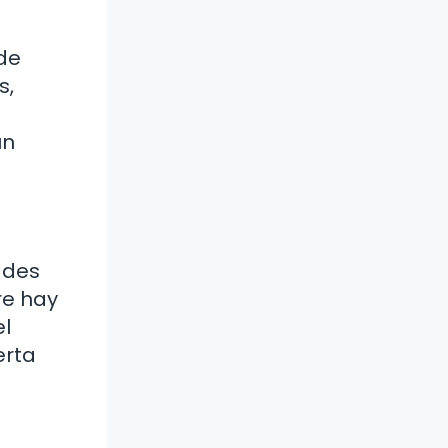
 de
s,
un
ades
re hay
el
erta