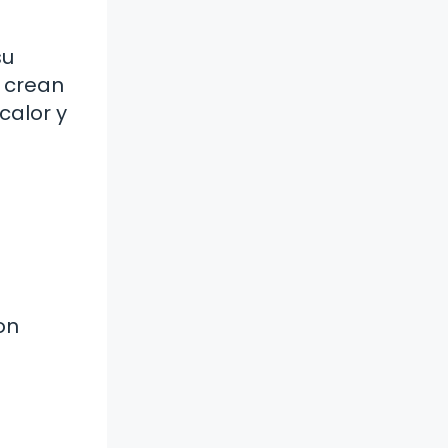
su
 crean
calor y
on