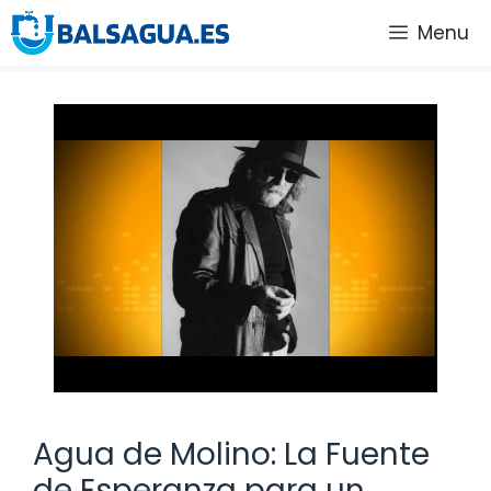
Saltar
Menu
al
contenido
Agua de Molino: La Fuente
de Esperanza para un