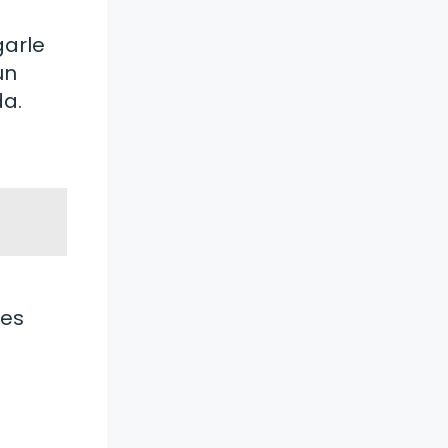
garle
un
da.
 es