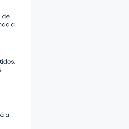
a de
ndo a
idos.
s
rá a