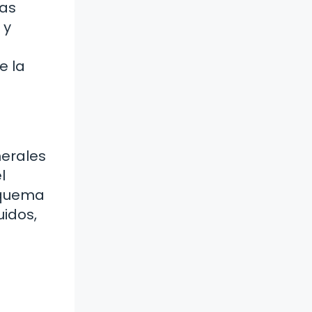
ras
 y
e la
nerales
l
 quema
uidos,