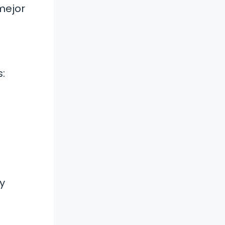
mejor
:
y