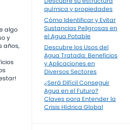
Descubre su estructura
química y propiedades
Cómo Identificar y Evitar
Sustancias Peligrosas en
e algo
el Agua Potable
so y
s años,
Descubre los Usos del
Agua Tratada: Beneficios
icios
y Aplicaciones en
os
Diversos Sectores
estar!
¿Será Difícil Conseguir
Agua en el Futuro?
Claves para Entender la
Crisis Hídrica Global