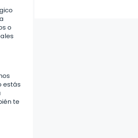
gico
na
os o
nales
mos
o estás
a
ién te