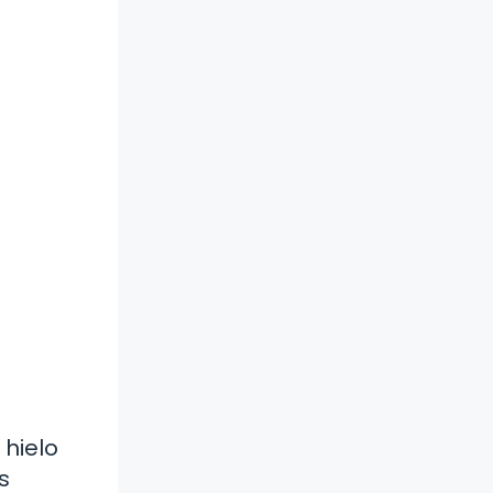
 hielo
s