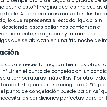
ca la temperatura del agua a 0 grados Celsi
mo ocurre esto? Imagina que las moléculas 
e baile. A temperaturas más altas, los baila
, lo que representa el estado líquido. Sin
desciende, estos bailarines comienzan a
ventualmente, se agrupan y forman una
gos que se abrazan en una fría noche de inv
lación
no solo se necesita frío; también hay otros f
 influir en el punto de congelación. En condi
se a temperaturas más altas. Por otro lado, 
rucial. El agua pura se congela a 0 °C, pero
el punto de congelación puede bajar. Así qu
necesita las condiciones perfectas para bril