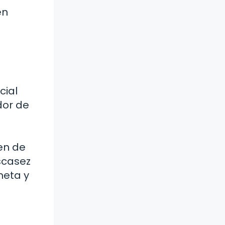
en
cial
dor de
en de
scasez
neta y