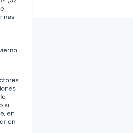
us (32
de
rines
ierno.
actores
ciones
la
 si
e, en
lar en