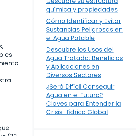
Descubre su estructura
química y propiedades
Cómo Identificar y Evitar
Sustancias Peligrosas en
el Agua Potable
s,
Descubre los Usos del
o es
Agua Tratada: Beneficios
miento
y Aplicaciones en
Diversos Sectores
stra
¿Será Difícil Conseguir
Agua en el Futuro?
Claves para Entender la
Crisis Hídrica Global
 que