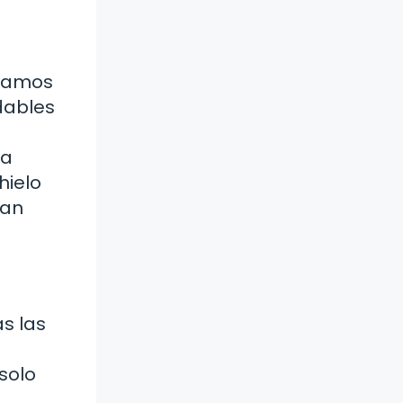
asamos
dables
sa
hielo
tan
as las
solo