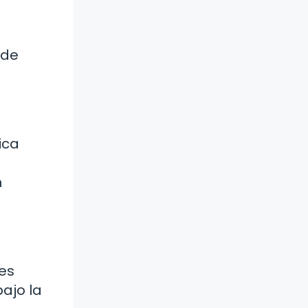
 de
ica
n
 es
ajo la