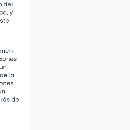
o del
ca, y
ste
ienen
ciones
 un
de la
iones
un
trás de