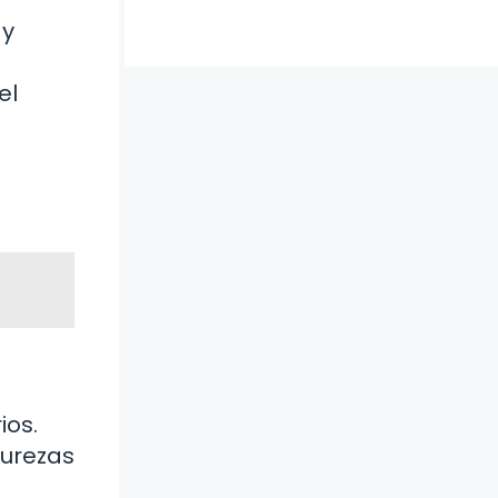
 y
el
ios.
purezas