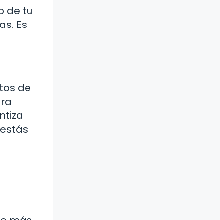
o de tu
as. Es
ctos de
ara
ntiza
 estás
nte más