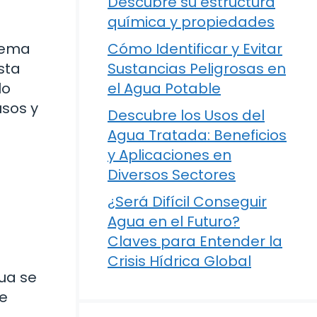
Descubre su estructura
química y propiedades
 tema
Cómo Identificar y Evitar
sta
Sustancias Peligrosas en
lo
el Agua Potable
usos y
Descubre los Usos del
Agua Tratada: Beneficios
y Aplicaciones en
Diversos Sectores
¿Será Difícil Conseguir
Agua en el Futuro?
Claves para Entender la
Crisis Hídrica Global
ua se
Te