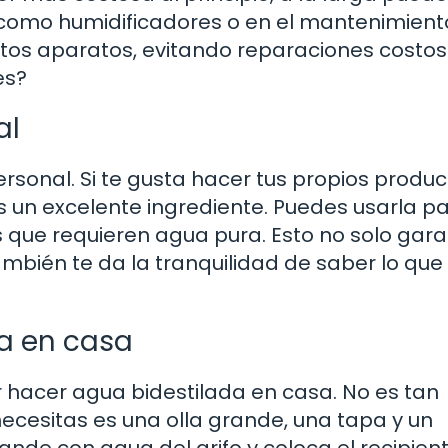
s como humidificadores o en el mantenimient
stos aparatos, evitando reparaciones costos
es?
al
sonal. Si te gusta hacer tus propios produ
es un excelente ingrediente. Puedes usarla p
s que requieren agua pura. Esto no solo gara
mbién te da la tranquilidad de saber lo que
a en casa
ar hacer agua bidestilada en casa. No es tan
cesitas es una olla grande, una tapa y un
rande con agua del grifo y coloca el recipie