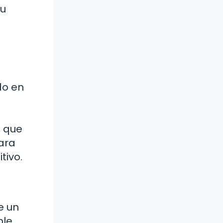
tu
do en
, que
ara
tivo.
e un
ble