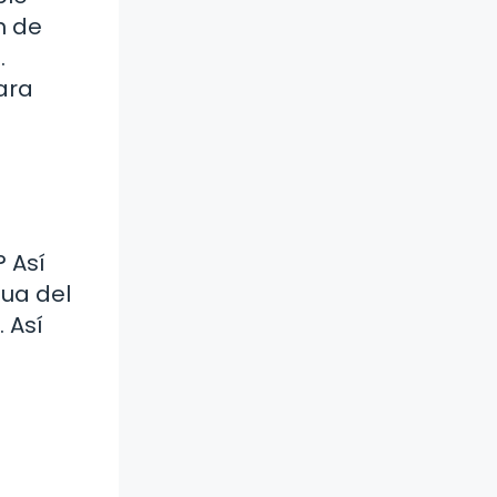
n de
.
ara
 Así
gua del
 Así