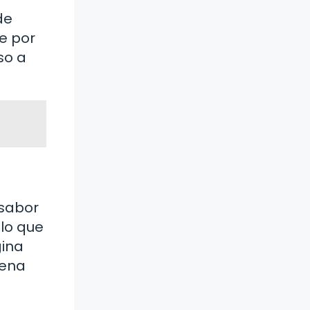
de
te por
so a
 sabor
 lo que
gina
pena