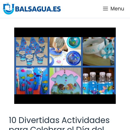
Saltar
Menu
al
contenido
10 Divertidas Actividades
para Celebrar el Día del